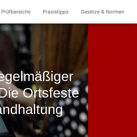
Prüfbereiche
Praxistipps
Gesetze & Normen
Regelmäßiger
 Die Ortsfeste
andhaltung