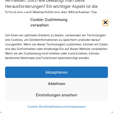
vermeiden. Doch wie bewältigt man diese
Herausforderungen? Ein wichtiger Aspekt ist die
Schulung und Weiterbildung der Mitarbeiter. Sie
müssen über die Vorschriften und Anforderungen
Cookie-Zustimmung
der DGUV V70 informiert sein und wissen, worauf es
verwalten
bei den Prüfungen ankommt. Nur so können sie die
Um ihnen ein optimales Erlebnis zu bieten, verwenden wir Technologien
Prüfungen fachgerecht durchführen und mögliche
wie Cookies, um Geräteinformationen zu speichern und/oder darauf
Sicherheitsrisiken erkennen. Zudem spielt das
zuzugreifen. Wenn sie dieser Technologien zustimmen, können wir Daten
Management eine entscheidende Rolle. Es ist wichtig,
wie das Surfverhalten oder eindeutige IDs auf dieser Website verarbeiten.
Wenn sie die Zustimmung nicht erteilen oder zurückziehen, können
dass das Unternehmen die Bedeutung der Prüfungen
bestimmte Merkmale und Funktionen beeinträchtigt werden.
nach DGUV V70 erkennt und entsprechende
Ressourcen bereitstellt. Die Mitarbeiter sollten über
Akzeptieren
ausreichend Zeit verfügen, um die Prüfungen
gründlich durchführen zu können, und das
Ablehnen
Unternehmen sollte die nötigen Mittel für die
Wartung und Instandhaltung der Fahrzeuge zur
Einstellungen ansehen
Verfügung stellen. Eine weitere Herausforderung
besteht darin, mit externen Prüfern
Cookie-Richtlinie
Datenschutz
Impressum
zusammenzuarbeiten. Oftmals ist es sinnvoll, externe