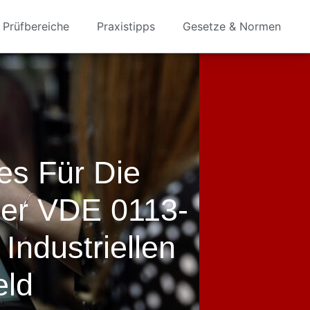
Prüfbereiche
Praxistipps
Gesetze & Normen
es Für Die
er VDE 0113-
Industriellen
eld