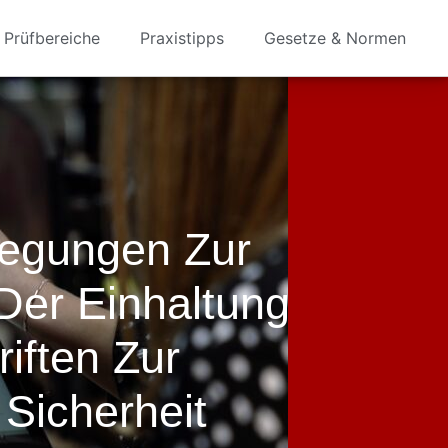
Prüfbereiche
Praxistipps
Gesetze & Normen
legungen Zur
Der Einhaltung
iften Zur
 Sicherheit