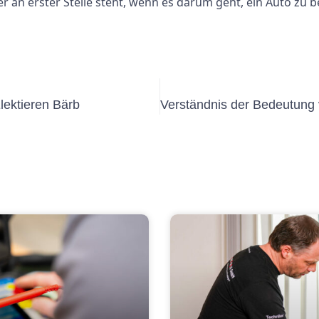
r an erster Stelle steht, wenn es darum geht, ein Auto zu b
lektieren Bärb