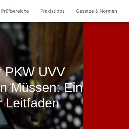
Prüfbereiche
Praxistipps
Gesetze & Normen
er PKW UVV
 Müssen: Ein
r Leitfaden