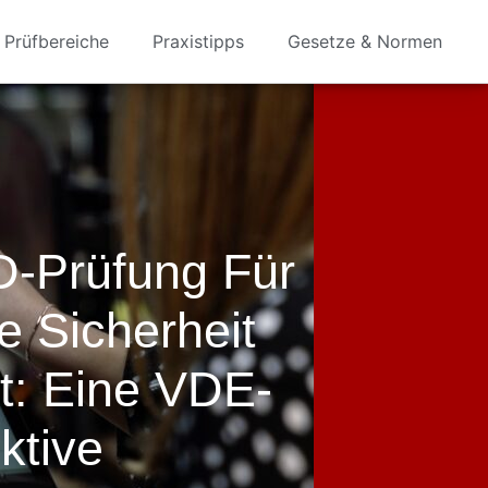
Prüfbereiche
Praxistipps
Gesetze & Normen
-Prüfung Für
e Sicherheit
st: Eine VDE-
ktive