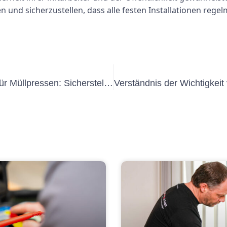
nd sicherzustellen, dass alle festen Installationen regelm
Die Wichtigkeit von UVV mehrfung für Müllpressen: Sicherstellung der Sicherheit in der Abfallwirtschaft