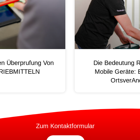
en Überprufung Von
Die Bedeutung R
 BRIEBMITTELN
Mobile Geräte: 
OrtsverAnd
Zum Kontaktformular