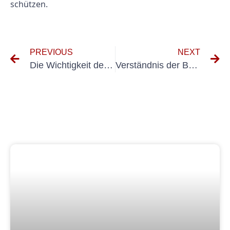
schützen.
PREVIOUS
NEXT
Die Wichtigkeit der regelmäßigen Überprüfung von elektrischen Geräten: Ein Leitfaden für die Türfliste Elektrische Geräte
Verständnis der Bedeutung von prüfprotokoll 0100 600 für elektrische Tests