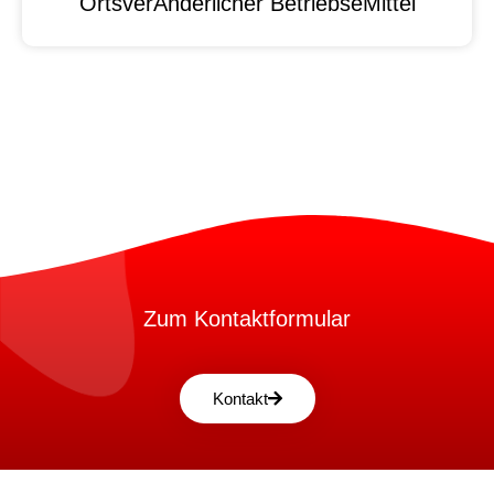
OrtsverAnderlicher BetriebseMittel
Zum Kontaktformular
Kontakt