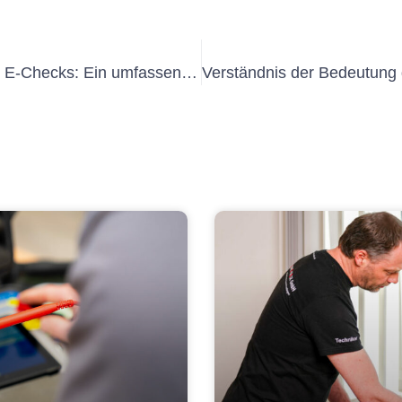
Die Bedeutung von Messprotokoll in E-Checks: Ein umfassender Leitfaden