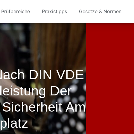
Prüfbereiche
Praxistipps
Gesetze & Normen
Nach DIN VDE
eistung Der
 Sicherheit Am
platz