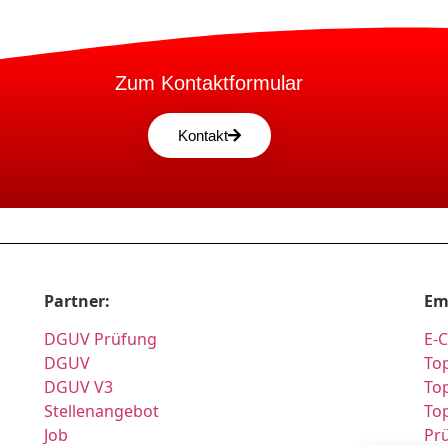
Zum Kontaktformular
Kontakt
Partner:
Em
DGUV Prüfung
E-
DGUV
Top
DGUV V3
Top
Stellenangebot
To
Job
Pr