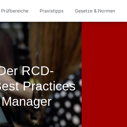
Prüfbereiche
Praxistipps
Gesetze & Normen
 Der RCD-
Best Practices
y Manager