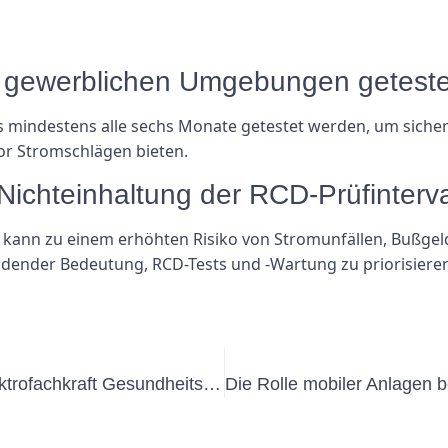
in gewerblichen Umgebungen getest
mindestens alle sechs Monate getestet werden, um siche
or Stromschlägen bieten.
Nichteinhaltung der RCD-Prüfinterva
e kann zu einem erhöhten Risiko von Stromunfällen, Bußge
eidender Bedeutung, RCD-Tests und -Wartung zu priorisiere
Externe VEFK – verantwortliche Elektrofachkraft Gesundheitscoaching