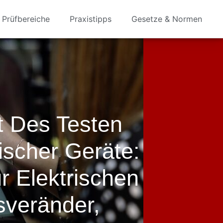
Prüfbereiche
Praxistipps
Gesetze & Normen
t Des Testen
ischer Geräte:
r Elektrischen
sveränder,