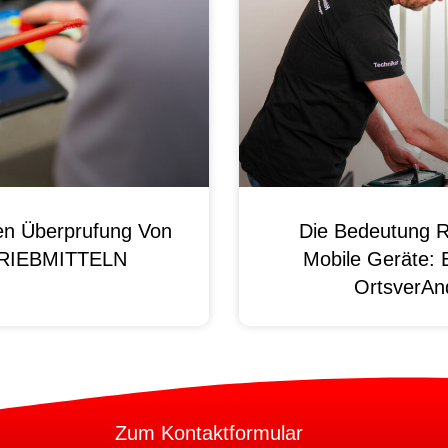
en Überprufung Von
Die Bedeutung R
 BRIEBMITTELN
Mobile Geräte: 
OrtsverAnd
Zum Kontaktformular