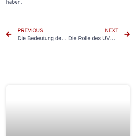
haben.
PREVIOUS
NEXT
Die Bedeutung der UVV-Prüfung in der Ernährungsberatung: Gewährleistung von Sicherheit und Compliance
Die Rolle des UVV-Prüfers bei der Gewährleistung der Sicherheit am Arbeitsplatz verstehen