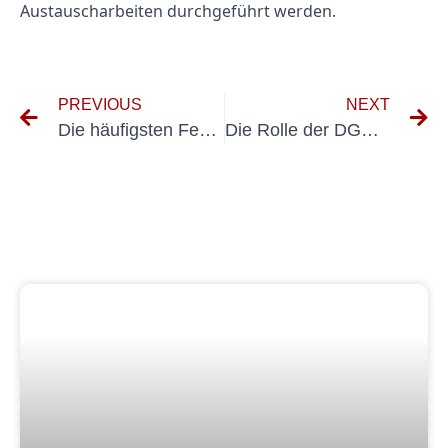
Austauscharbeiten durchgeführt werden.
PREVIOUS
NEXT
Die häufigsten Fehler bei der Prüfung von ortsveränderlichen elektrischen Betriebsmitteln
Die Rolle der DGUV Maschinenprüfung bei der Unfall- und Verletzungsverhütung