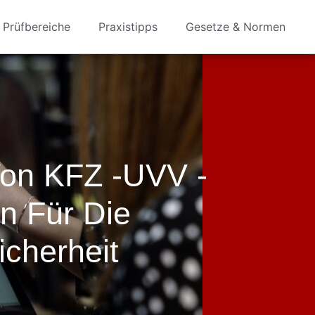
Prüfbereiche
Praxistipps
Gesetze & Normen
on KFZ -UVV -
n Für Die
cherheit