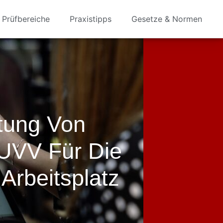
Prüfbereiche
Praxistipps
Gesetze & Normen
tung Von
UVV Für Die
Arbeitsplatz