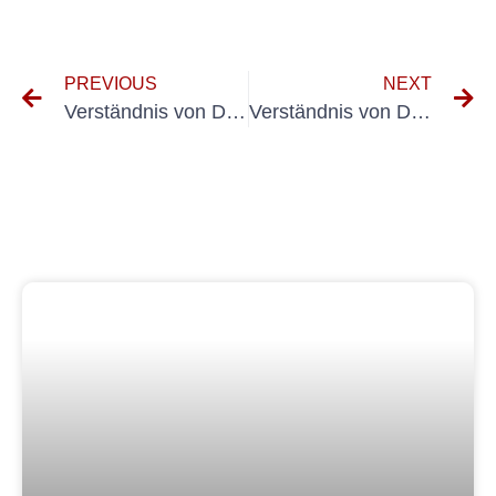
PREVIOUS
NEXT
Verständnis von DIN VDE 0702-1: Wiederholung Inspektionen auf elektrischen Geräten
Verständnis von Din vde ortsfeste Anlagen: Ein Überblick