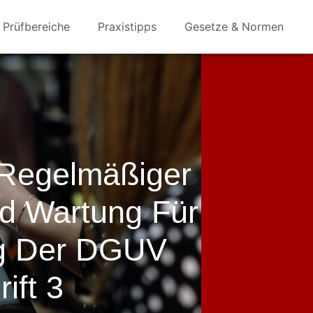
Prüfbereiche
Praxistipps
Gesetze & Normen
Regelmäßiger
d Wartung Für
ng Der DGUV
ift 3