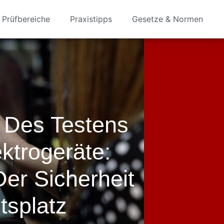
Prüfbereiche
Praxistipps
Gesetze & Normen
 Des Testens
ktrogeräte:
Der Sicherheit
tsplatz