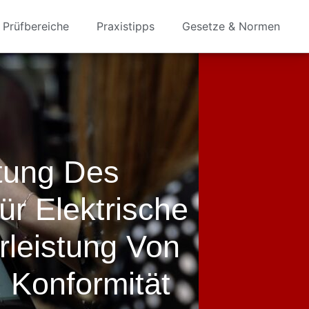
Prüfbereiche
Praxistipps
Gesetze & Normen
tung Des
ür Elektrische
leistung Von
 Konformität