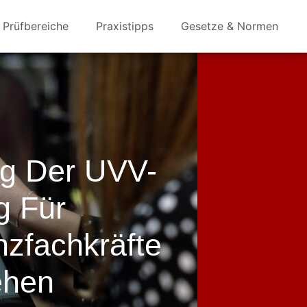
Prüfbereiche
Praxistipps
Gesetze & Normen
g Der UVV-
g Für
nzfachkräfte
ehen