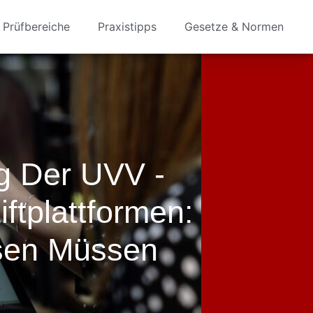
Prüfbereiche
Praxistipps
Gesetze & Normen
g Der UVV -
iftplattformen:
sen Müssen