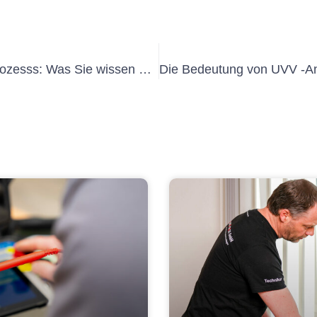
Verständnis des UVV -Abnahme -Prozesss: Was Sie wissen müssen