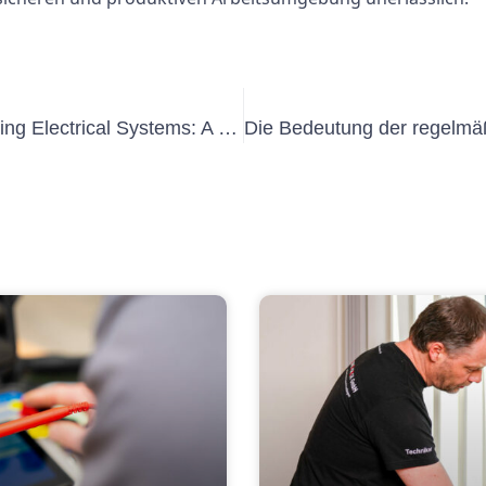
The Importance of Training and Testing Electrical Systems: A Guide to Schulung Prüfung Elektrischer Anlagen