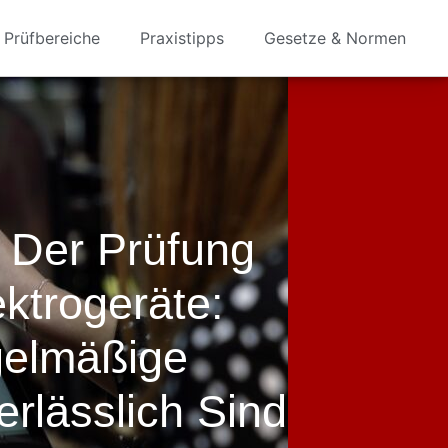
Prüfbereiche
Praxistipps
Gesetze & Normen
 Der Prüfung
ektrogeräte:
elmäßige
rlässlich Sind