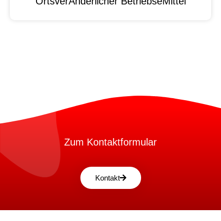
OrtsverAnderlicher BetriebseMittel
Zum Kontaktformular
Kontakt