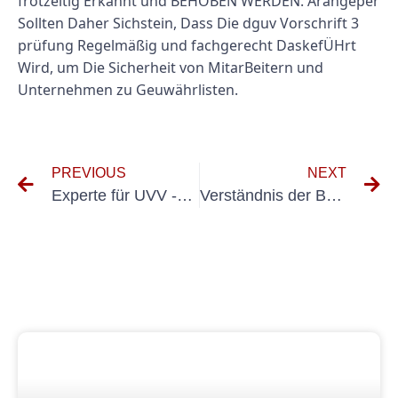
frotzeitig Erkannt und BEHOBEN WERDEN. Arangeper
Sollten Daher Sichstein, Dass Die dguv Vorschrift 3
prüfung Regelmäßig und fachgerecht DaskefÜHrt
Wird, um Die Sicherheit von MitarBeitern und
Unternehmen zu Geuwährlisten.
PREVIOUS
NEXT
Experte für UVV -Sicherheitsinspektionen werden: Tipps zur Zertifizierung
Verständnis der Bedeutung von Dguv Gerätprüfung für die Sicherheit am Arbeitsplatz