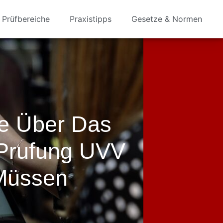
Prüfbereiche
Praxistipps
Gesetze & Normen
ie Über Das
Prufung UVV
Müssen