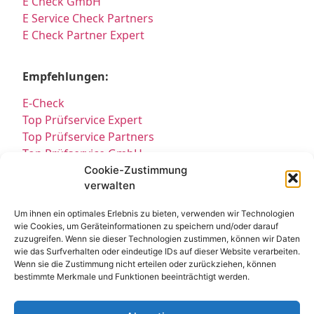
E Check GmbH
E Service Check Partners
E Check Partner Expert
Empfehlungen:
E-Check
Top Prüfservice Expert
Top Prüfservice Partners
Top Prüfservice GmbH
Prüfung DGUV3 GmbH
Cookie-Zustimmung
verwalten
Sicherheitsprüfungen Partners
Sicherheitsprüfungen Expert
Um ihnen ein optimales Erlebnis zu bieten, verwenden wir Technologien
Prüfung E-Check Expert
wie Cookies, um Geräteinformationen zu speichern und/oder darauf
Prüfung elektrischer Anlagen
zuzugreifen. Wenn sie dieser Technologien zustimmen, können wir Daten
wie das Surfverhalten oder eindeutige IDs auf dieser Website verarbeiten.
Wenn sie die Zustimmung nicht erteilen oder zurückziehen, können
bestimmte Merkmale und Funktionen beeinträchtigt werden.