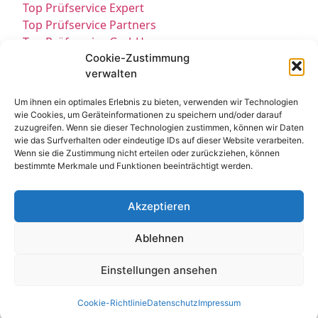
Top Prüfservice Expert
Top Prüfservice Partners
Top Prüfservice GmbH
Prüfung DGUV3 GmbH
Cookie-Zustimmung
verwalten
Sicherheitsprüfungen Partners
Sicherheitsprüfungen Expert
Um ihnen ein optimales Erlebnis zu bieten, verwenden wir Technologien
Prüfung E-Check Expert
wie Cookies, um Geräteinformationen zu speichern und/oder darauf
Prüfung elektrischer Anlagen
zuzugreifen. Wenn sie dieser Technologien zustimmen, können wir Daten
wie das Surfverhalten oder eindeutige IDs auf dieser Website verarbeiten.
Wenn sie die Zustimmung nicht erteilen oder zurückziehen, können
bestimmte Merkmale und Funktionen beeinträchtigt werden.
Akzeptieren
Ablehnen
Kontakt
Impressum
Datenschutz
© All Rights Reserved 2025
Einstellungen ansehen
Cookie-Richtlinie
Datenschutz
Impressum