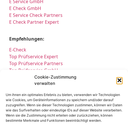
E Service GmbH
E Check GmbH
E Service Check Partners
E Check Partner Expert
Empfehlungen:
E-Check
Top Prüfservice Expert
Top Prüfservice Partners
Top Prüfservice GmbH
Prüfung DGUV3 GmbH
Cookie-Zustimmung
verwalten
Sicherheitsprüfungen Partners
Sicherheitsprüfungen Expert
Um ihnen ein optimales Erlebnis zu bieten, verwenden wir Technologien
Prüfung E-Check Expert
wie Cookies, um Geräteinformationen zu speichern und/oder darauf
Prüfung elektrischer Anlagen
zuzugreifen. Wenn sie dieser Technologien zustimmen, können wir Daten
wie das Surfverhalten oder eindeutige IDs auf dieser Website verarbeiten.
Wenn sie die Zustimmung nicht erteilen oder zurückziehen, können
bestimmte Merkmale und Funktionen beeinträchtigt werden.