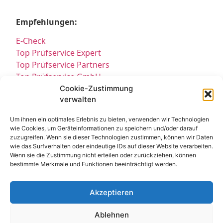
Empfehlungen:
E-Check
Top Prüfservice Expert
Top Prüfservice Partners
Top Prüfservice GmbH
Prüfung DGUV3 GmbH
Cookie-Zustimmung
verwalten
Sicherheitsprüfungen Partners
Sicherheitsprüfungen Expert
Um ihnen ein optimales Erlebnis zu bieten, verwenden wir Technologien
Prüfung E-Check Expert
wie Cookies, um Geräteinformationen zu speichern und/oder darauf
Prüfung elektrischer Anlagen
zuzugreifen. Wenn sie dieser Technologien zustimmen, können wir Daten
wie das Surfverhalten oder eindeutige IDs auf dieser Website verarbeiten.
Wenn sie die Zustimmung nicht erteilen oder zurückziehen, können
bestimmte Merkmale und Funktionen beeinträchtigt werden.
Akzeptieren
Ablehnen