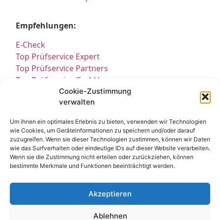
Empfehlungen:
E-Check
Top Prüfservice Expert
Top Prüfservice Partners
Top Prüfservice GmbH
Prüfung DGUV3 GmbH
Cookie-Zustimmung
verwalten
Sicherheitsprüfungen Partners
Sicherheitsprüfungen Expert
Um ihnen ein optimales Erlebnis zu bieten, verwenden wir Technologien
Prüfung E-Check Expert
wie Cookies, um Geräteinformationen zu speichern und/oder darauf
Prüfung elektrischer Anlagen
zuzugreifen. Wenn sie dieser Technologien zustimmen, können wir Daten
wie das Surfverhalten oder eindeutige IDs auf dieser Website verarbeiten.
Wenn sie die Zustimmung nicht erteilen oder zurückziehen, können
bestimmte Merkmale und Funktionen beeinträchtigt werden.
Akzeptieren
Ablehnen