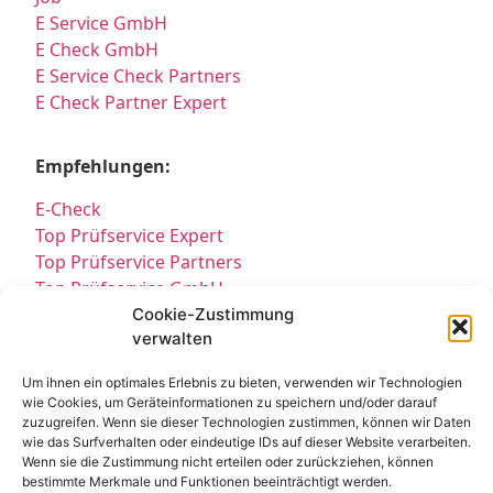
E Service GmbH
E Check GmbH
E Service Check Partners
E Check Partner Expert
Empfehlungen:
E-Check
Top Prüfservice Expert
Top Prüfservice Partners
Top Prüfservice GmbH
Prüfung DGUV3 GmbH
Cookie-Zustimmung
verwalten
Sicherheitsprüfungen Partners
Sicherheitsprüfungen Expert
Um ihnen ein optimales Erlebnis zu bieten, verwenden wir Technologien
Prüfung E-Check Expert
wie Cookies, um Geräteinformationen zu speichern und/oder darauf
Prüfung elektrischer Anlagen
zuzugreifen. Wenn sie dieser Technologien zustimmen, können wir Daten
wie das Surfverhalten oder eindeutige IDs auf dieser Website verarbeiten.
Wenn sie die Zustimmung nicht erteilen oder zurückziehen, können
bestimmte Merkmale und Funktionen beeinträchtigt werden.