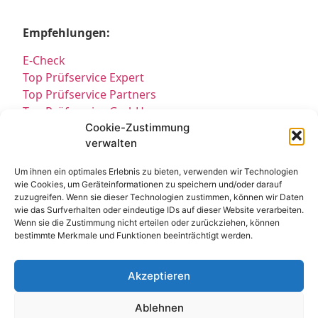
Empfehlungen:
E-Check
Top Prüfservice Expert
Top Prüfservice Partners
Top Prüfservice GmbH
Prüfung DGUV3 GmbH
Cookie-Zustimmung
verwalten
Sicherheitsprüfungen Partners
Sicherheitsprüfungen Expert
Um ihnen ein optimales Erlebnis zu bieten, verwenden wir Technologien
Prüfung E-Check Expert
wie Cookies, um Geräteinformationen zu speichern und/oder darauf
Prüfung elektrischer Anlagen
zuzugreifen. Wenn sie dieser Technologien zustimmen, können wir Daten
wie das Surfverhalten oder eindeutige IDs auf dieser Website verarbeiten.
Wenn sie die Zustimmung nicht erteilen oder zurückziehen, können
bestimmte Merkmale und Funktionen beeinträchtigt werden.
Akzeptieren
Ablehnen