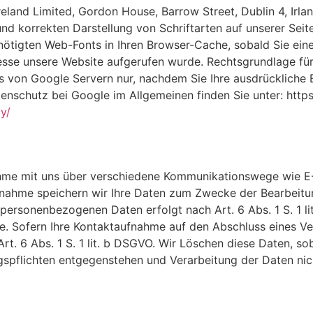
eland Limited, Gordon House, Barrow Street, Dublin 4, Irla
und korrekten Darstellung von Schriftarten auf unserer Sei
ötigten Web-Fonts in Ihren Browser-Cache, sobald Sie eine S
resse unsere Website aufgerufen wurde. Rechtsgrundlage fü
nts von Google Servern nur, nachdem Sie Ihre ausdrückliche E
nschutz bei Google im Allgemeinen finden Sie unter: http
y/
hme mit uns über verschiedene Kommunikationswege wie E-M
ufnahme speichern wir Ihre Daten zum Zwecke der Bearbeitu
r personenbezogenen Daten erfolgt nach Art. 6 Abs. 1 S. 1 l
ge. Sofern Ihre Kontaktaufnahme auf den Abschluss eines Vert
t. 6 Abs. 1 S. 1 lit. b DSGVO. Wir Löschen diese Daten, sob
spflichten entgegenstehen und Verarbeitung der Daten nic