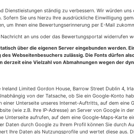
d Dienstleistungen ständig zu verbessern. Wir würden uns 
fern Sie uns hierzu Ihre ausdrückliche Einwilligung gemäß 
zen, um Ihnen eine Bewertungserinnerung per E-Mail zukom
ne Nachricht an uns oder das Bewertungsportal widerrufen w
tatisch über die eigenen Server eingebunden werden. E
ng des Webseitenbesuchers zulässig. Die Fonts dürfen al
ieren derzeit eine Vielzahl von Abmahnungen wegen der d
Ireland Limited Gordon House, Barrow Street Dublin 4, Irla
 Unabhängig von der Tatsache, ob Sie ein Google-Konto hab
n einer Unterseite unseres Internet-Auftritts, auf dem ein
site (wie z.B. Ihre IP-Adresse) an Server von Google in d
ne Unterseite aufrufen, auf dem eine Google-Maps-Karte ei
rer Daten durch Google zu Ihrem Profil können Sie durch 
hert Ihre Daten als Nutzungsprofile und wertet diese aus. 