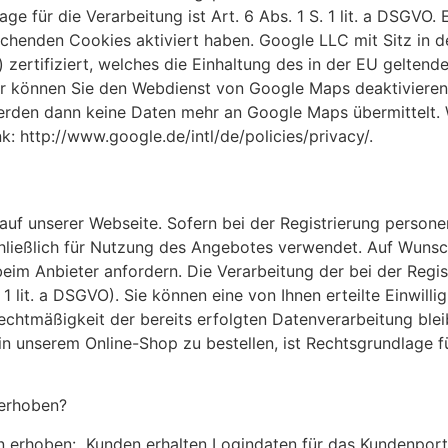
ge für die Verarbeitung ist Art. 6 Abs. 1 S. 1 lit. a DSGVO. 
echenden Cookies aktiviert haben. Google LLC mit Sitz in 
zertifiziert, welches die Einhaltung des in der EU geltend
r können Sie den Webdienst von Google Maps deaktivieren.
erden dann keine Daten mehr an Google Maps übermittelt. 
: http://www.google.de/intl/de/policies/privacy/.
g auf unserer Webseite. Sofern bei der Registrierung pers
hließlich für Nutzung des Angebotes verwendet. Auf Wunsc
beim Anbieter anfordern. Die Verarbeitung der bei der Regi
. 1 lit. a DSGVO). Sie können eine von Ihnen erteilte Einwill
Rechtmäßigkeit der bereits erfolgten Datenverarbeitung ble
 unserem Online-Shop zu bestellen, ist Rechtsgrundlage für d
 erhoben?
n erhoben: Kunden erhalten Logindaten für das Kundenport