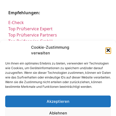
Empfehlungen:
E-Check
Top Prüfservice Expert
Top Prüfservice Partners
Top Prüfservice GmbH
Prüfung DGUV3 GmbH
Cookie-Zustimmung
verwalten
Sicherheitsprüfungen Partners
Sicherheitsprüfungen Expert
Um ihnen ein optimales Erlebnis zu bieten, verwenden wir Technologien
Prüfung E-Check Expert
wie Cookies, um Geräteinformationen zu speichern und/oder darauf
Prüfung elektrischer Anlagen
zuzugreifen. Wenn sie dieser Technologien zustimmen, können wir Daten
wie das Surfverhalten oder eindeutige IDs auf dieser Website verarbeiten.
Wenn sie die Zustimmung nicht erteilen oder zurückziehen, können
bestimmte Merkmale und Funktionen beeinträchtigt werden.
Akzeptieren
Ablehnen